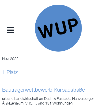
Zum
Inhalt
springen
Toggle
Navigation
NEWS
Nov. 2022
PROJEKTE
1.Platz
KONZEPTE
Bauträgerwettbewerb Kurbadstraße
SAMMELKARTEN
urbane Landwirtschaft an Dach & Fassade, Nahversorger,
Ärztezentrum, VHS,… und 131 Wohnungen.