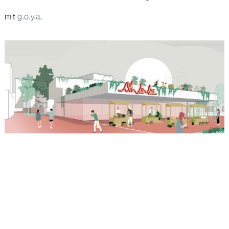
BÜRO
mit
g.o.y.a
.
EN