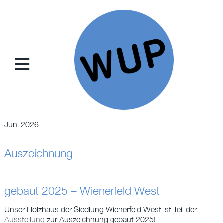
Zum
Inhalt
springen
Toggle
Navigation
NEWS
Juni 2026
PROJEKTE
Auszeichnung
KONZEPTE
gebaut 2025 – Wienerfeld West
SAMMELKARTEN
Unser Holzhaus der Siedlung Wienerfeld West ist Teil der
Ausstellung
zur Auszeichnung gebaut 2025!