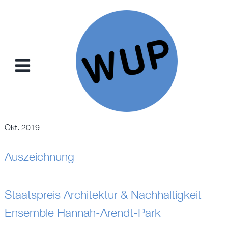
Zum
Inhalt
springen
Toggle
Navigation
NEWS
Okt. 2019
PROJEKTE
Auszeichnung
KONZEPTE
Staatspreis Architektur & Nachhaltigkeit
SAMMELKARTEN
Ensemble Hannah-Arendt-Park