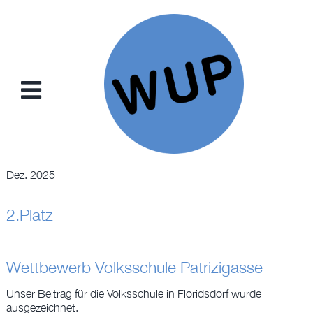
Zum
Inhalt
springen
Toggle
Navigation
NEWS
Dez. 2025
PROJEKTE
2.Platz
KONZEPTE
Wettbewerb Volksschule Patrizigasse
SAMMELKARTEN
Unser Beitrag für die Volksschule in Floridsdorf wurde
ausgezeichnet.