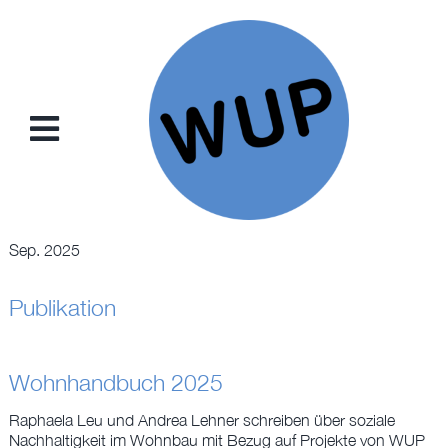
Zum
Inhalt
springen
Toggle
Navigation
NEWS
Sep. 2025
PROJEKTE
Publikation
KONZEPTE
Wohnhandbuch 2025
SAMMELKARTEN
Raphaela Leu und Andrea Lehner schreiben über soziale
Nachhaltigkeit im Wohnbau mit Bezug auf Projekte von WUP