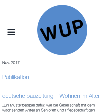
Zum
Inhalt
springen
Toggle
Navigation
NEWS
Nov. 2017
PROJEKTE
Publikation
KONZEPTE
deutsche bauzeitung – Wohnen im Alter
SAMMELKARTEN
„Ein Musterbeispiel dafür, wie die Gesellschaft mit dem
wachsenden Anteil an Senioren und Pflegebedürftigen