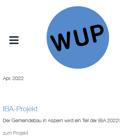
Zum
Inhalt
springen
Toggle
Navigation
NEWS
Apr. 2022
PROJEKTE
KONZEPTE
IBA-Projekt
SAMMELKARTEN
Der Gemeindebau in Aspern wird ein Teil der IBA 2022!
zum Projekt